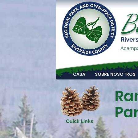
B
River
Acampar
CASA
SOBRE NOSOTROS
Ra
Pa
Quick Links