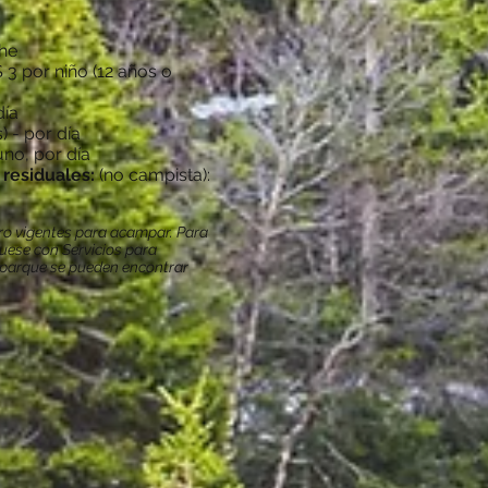
he
$ 3 por niño (12 años o
día
) - por día
no, por día
 residuales:
(no campista):
guro vigentes para acampar. Para
quese con
Servicios para
l parque se pueden encontrar