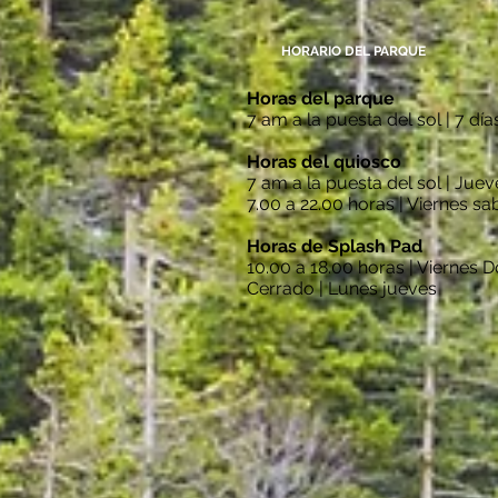
HORARIO DEL PARQUE
Horas del parque
7 am a la puesta del sol | 7 dí
Horas del quiosco
7 am a la puesta del sol | Ju
7.00 a 22.00 horas | Viernes s
Horas de Splash Pad
10.00 a 18.00 horas | Viernes
Cerrado | Lunes jueves