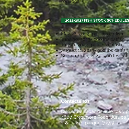
rodados
2022-2023 FISH STOCK SCHEDULE
May 26, 2023- 900 lbs catfish
June 30, 2023- 900 lbs catfish
July 21, 2023- 900 lbs catfish
August 11, 2023- 900 lbs catfish
September 1, 2023- 900 lbs catf
Contáctenos
Distrito de espacios abiertos y
4600 Crestmore Road, Jurupa V
1-800-234-parque (7275)