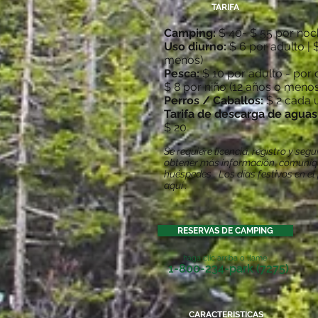
TARIFA
Camping:
$ 40- $ 55 por noc
Uso diurno:
$ 6 por adulto | 
menos)
Pesca:
$ 10 por adulto - por 
$ 8 por niño (12 años o menos
Perros / Caballos:
$ 2 cada u
Tarifa de descarga de aguas
$ 20
Se requiere licencia, registro y se
obtener más información, comuní
huéspedes
.
Los días festivos en e
aquí
.
RESERVAS DE CAMPING
haga clic arriba o llame
1-800-234-park (7275)
CARACTERISTICAS