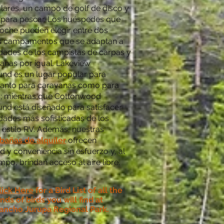
lares, un campo de golf de disco y
 para pescar. Los huéspedes que
noche pueden elegir entre dos
s campamentos que se adaptan a
idades de los campistas de carpas y
anas por igual. Lakeview
d es un lugar popular para
anto para caravanas como para
; mientras que Cottonwood
d está diseñado para satisfacer
dades más sofisticadas de los
 estilo RV. Además, nuestras
bañas de alquiler
ofrecen
y conveniencia sin esfuerzo y, al
po, brindan acceso al aire libre.
lick Here
for a Bird List of all the
inds of birds you will find at
ancho Jurupa Regional Park.