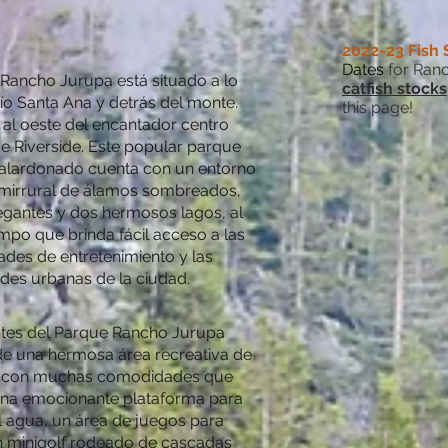
2022-23 Fish 
Dates
for Ranc
 Rancho Jurupa está situado a lo
catfish stocks
río Santa Ana y detrás del monte.
this page!
 al oeste del encantador centro
de Riverside. Este popular parque
galardonado cuenta con un entorno
emirrural de álamos sombreados,
egantes y dos hermosos lagos, al
mpo que brinda fácil acceso a las
ades de entretenimiento y las
es urbanas de la ciudad.
antes del Parque Rancho Jurupa
 de una hermosa área recreativa de
s con muchas comodidades que
una emocionante plataforma para
l agua, un área de juegos para
un minigolf rodeado de cascadas