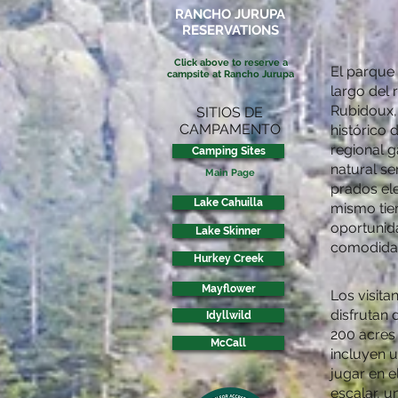
RANCHO JURUPA
RESERVATIONS
Click above to reserve a
El parque
campsite at Rancho Jurupa
largo del 
Rubidoux,
SITIOS DE
CAMPAMENTO
histórico 
regional 
Camping Sites
natural s
Main Page
prados el
Lake Cahuilla
mismo tie
oportunid
Lake Skinner
comodidad
Hurkey Creek
Mayflower
Los visit
disfrutan
Idyllwild
200 acre
McCall
incluyen 
jugar en e
escalar, 