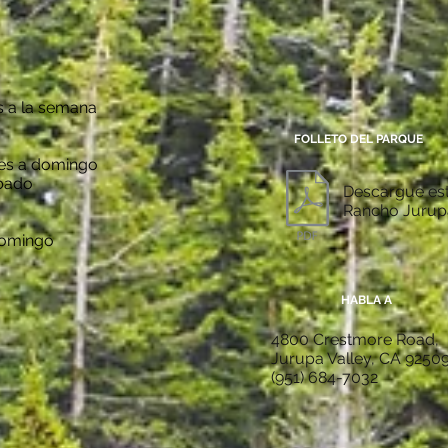
as a la semana
FOLLETO DEL PARQUE
eves a domingo
abado
Descargue est
Rancho Jurup
 Domingo
HABLA A
4800 Crestmore Road,
Jurupa Valley, CA 9250
(951) 684-7032