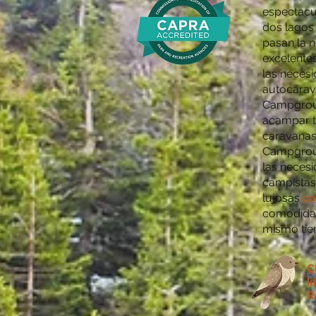
espectacu
dos lagos
pasan la 
excelente
las neces
autocarav
Campgroun
acampar t
caravanas
Campgroun
las necesi
campistas
lujosas
ca
comodidad 
mismo tiem
C
k
R