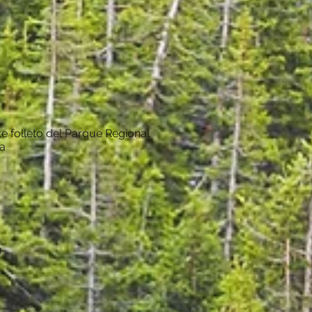
e folleto del Parque Regional
a
9