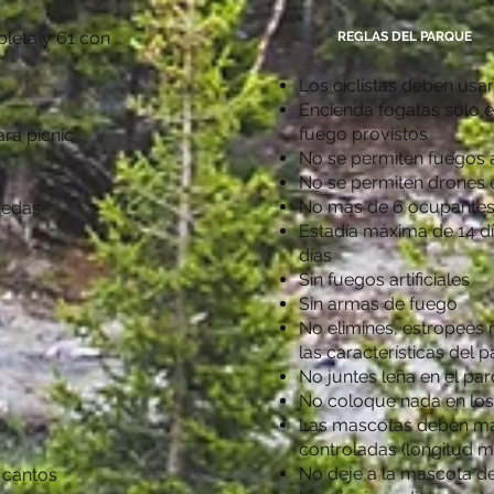
pleta y 61 con
REGLAS DEL PARQUE
Los ciclistas deben usa
Encienda fogatas solo e
fuego provistos
ra picnic
No se permiten fuegos a
No se permiten drones e
No más de 6 ocupantes y
nedas
Estadía máxima de 14 dí
días
Sin fuegos artificiales
Sin armas de fuego
No elimines, estropees 
las características del p
No juntes leña en el pa
No coloque nada en los
Las mascotas deben ma
controladas (longitud m
No deje a la mascota d
 cantos