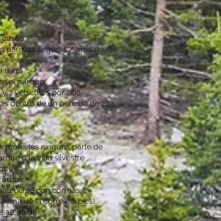
r casco
n parrillas seguras / aros de
 tierra
n el parque.
 2 vehículos por sitio
as dentro de un período de 28
ni molestes ninguna parte de
arque o la vida silvestre
rque
 árboles
ntenerse con correas
áxima de la correa: 6 pies)
esatendida