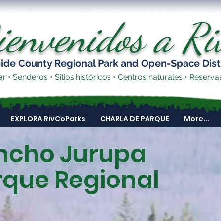
ienvenidos a R
side County Regional Park and Open-Space Dist
 • Senderos • Sitios históricos • Centros naturales • Reserva
EXPLORA RivCoParks
CHARLA DE PARQUE
More...
ncho Jurupa
rque
Regional