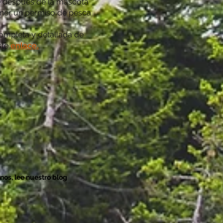
e después de la mascota
ner un permiso de pesca
completa y detallada de
ste
enlace.
nos, lee nuestro blog