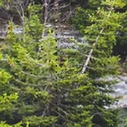
131 sitios (70 con conexión com
agua y electricidad)
Alquiler de cabañas
Tienda Gopher Hole
Áreas de refugio con sombra pa
2 lagos de pesca
Baños
Duchas que funcionan con mo
Barbacoas
Parques infantiles
Zonas de césped abiertas
Mascota amigable
Estación de descarga
Fosa de herradura
Lavandería
Almohadilla de salpicadura
Golf en miniatura
Disco de golf
Gran área de juegos de rocas /