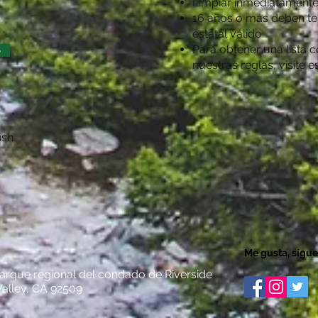
Limpiar inmediatament
16 años o más deben te
estatal válido
Para obtener una lista 
S
nuestras reglas, visite e
ish
Me gusta, sígue
 parque regional del condado de Riverside
alley, CA 92509