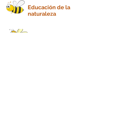
Educación de la
naturaleza
Marcador de lugar para
actividades
Hora de cuentos
virtual
Contáctenos
Distrito de espacios abiertos y parque
regional del condado de Riverside
4600 Crestmore Road, Jurupa Valley, CA