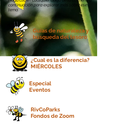
Haga clic en cualquier abeja de la colmena a
continuación para explorar más sobre ese
tema.
Guías de naturaleza y
búsqueda del tesoro
¿Cual es la diferencia?
MIÉRCOLES
Especial
Eventos
RivCoParks
Fondos de Zoom