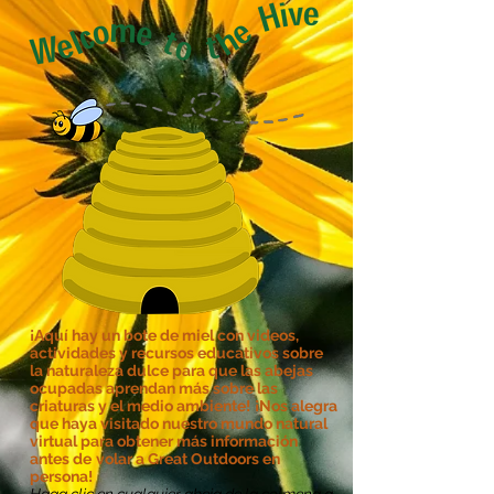
¡Aquí hay un bote de miel con videos,
actividades y recursos educativos sobre
la naturaleza dulce para que las abejas
ocupadas aprendan más sobre las
criaturas y el medio ambiente!
¡Nos alegra
que haya visitado nuestro mundo natural
virtual para obtener más información
antes de
volar a Great Outdoors en
persona!