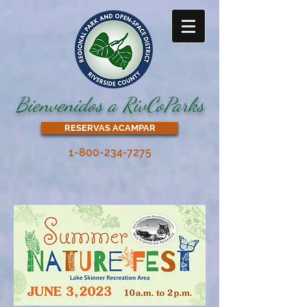
Bienvenidos a RivCoParks
RESERVAS ACAMPAR
1-800-234-7275